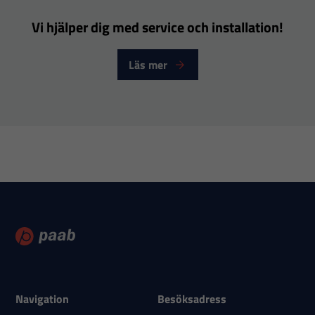
Vi hjälper dig med service och installation!
Nödvändiga
Dessa
Läs mer
cookies går
inte att välja
bort. De
behövs för
att hemsidan
över huvud
taget ska
fungera.
Statistik
För att vi ska
Navigation
Besöksadress
kunna