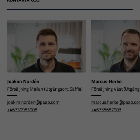
Joakim Nordén
Marcus Herke
Försäljning Mellan (Utgångsort: Säffle)
Försäljning Väst (Utgångs
joakim.norden@paab.com
marcus.herke@paab.c
+46730983008
+46735687903