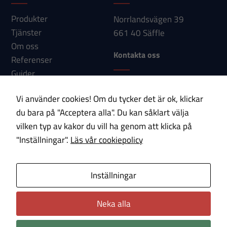
förbättra
hemsidans
Produkter
Norrlandsvägen 39
funktionalitet
Tjänster
661 40 Säffle
och
Om oss
uppbyggnad,
Kontakta oss
Referenser
baserat på
Guider
hur
Telefon: 0533-150 60
Nyheter
hemsidan
Vi använder cookies! Om du tycker det är ok, klickar
E-post:
Kontakt
används.
du bara på "Acceptera alla". Du kan såklart välja
info@paab.com
vilken typ av kakor du vill ha genom att klicka på
"Inställningar".
Läs vår cookiepolicy
Prenumerera på vårt nyhetsbrev!
Upplevelse
För att vår
hemsida ska
E-post
Inställningar
prestera så
bra som
Neka alla
Om cookies
Integritetspolicy
möjligt under
ditt besök.