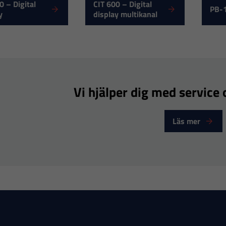
0 – Digital
CIT 600 – Digital
PB-
y
display multikanal
Nödvändiga
Dessa
cookies går
inte att välja
Vi hjälper dig med service o
bort. De
behövs för
att hemsidan
Läs mer
över huvud
taget ska
fungera.
Statistik
För att vi ska
kunna