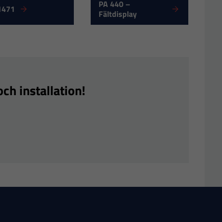
PA 440 –
1471
Fältdisplay
ch installation!