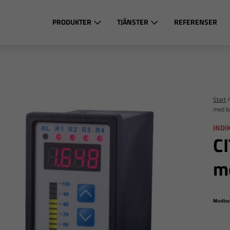
PRODUKTER
TJÄNSTER
REFERENSER
Start
med b
INDI
CI
m
M