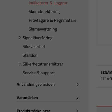
Indikatorer & Loggrar
Skumdetektering
Provtagare & Regnmätare
Slamavvattning
Signalöverföring
Silosäkerhet
Ställdon
Säkerhetstransmittrar
Service & support
BENÄM
CIT 4
Användningsområden
Varumärken
Produktmärkningar