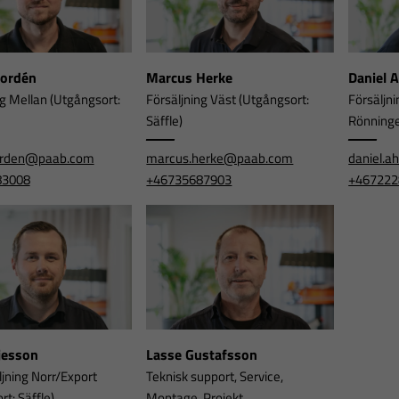
Nordén
Marcus Herke
Daniel 
ng Mellan (Utgångsort:
Försäljning Väst (Utgångsort:
Försäljni
Säffle)
Rönning
orden@paab.com
marcus.herke@paab.com
daniel.
83008
+46735687903
+467222
rjesson
Lasse Gustafsson
ljning Norr/Export
Teknisk support, Service,
t: Säffle)
Montage, Projekt