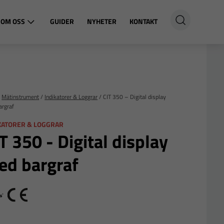
OM OSS
GUIDER
NYHETER
KONTAKT
/
Mätinstrument
/
Indikatorer & Loggrar
/
CIT 350 – Digital display
argraf
KATORER & LOGGRAR
T 350 - Digital display
ed bargraf
odbus
CE