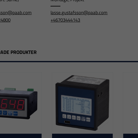
jesson@paab.com
lasse.gustafsson@paab.com
24800
+46703444143
RADE PRODUKTER