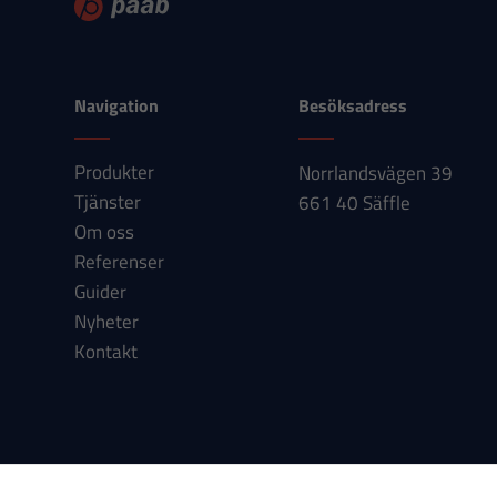
Navigation
Besöksadress
Produkter
Norrlandsvägen 39
Tjänster
661 40 Säffle
Om oss
Referenser
Guider
Nyheter
Kontakt
Om cookies
Integritetspolicy