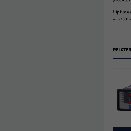
filip.bor
+467338
RELATE