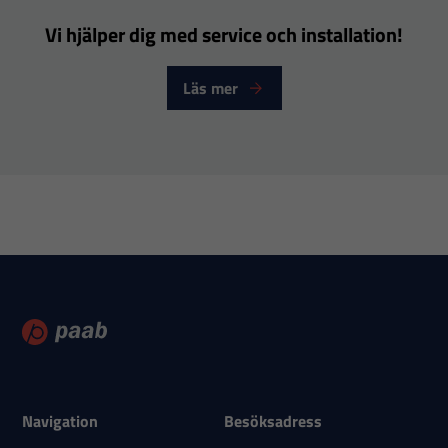
förbättra
Vi hjälper dig med service och installation!
hemsidans
funktionalitet
Läs mer
och
uppbyggnad,
baserat på
hur
hemsidan
används.
Upplevelse
För att vår
hemsida ska
prestera så
bra som
Navigation
Besöksadress
möjligt under