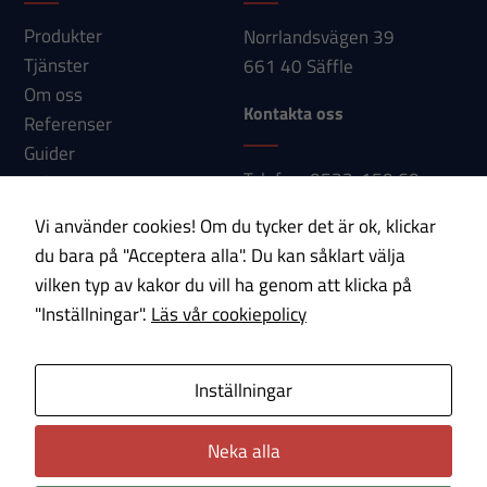
ditt besök.
Om du nekar
Produkter
Norrlandsvägen 39
dessa
Tjänster
661 40 Säffle
cookies
Om oss
Kontakta oss
kommer viss
Referenser
funktionalitet
Guider
att försvinna
Telefon: 0533-150 60
Nyheter
från
E-post:
Kontakt
Vi använder cookies! Om du tycker det är ok, klickar
hemsidan.
info@paab.com
du bara på "Acceptera alla". Du kan såklart välja
vilken typ av kakor du vill ha genom att klicka på
Prenumerera på vårt nyhetsbrev!
Marknadsföring
"Inställningar".
Läs vår cookiepolicy
Genom att dela
med dig av dina
E-post
Inställningar
intressen och ditt
beteende när du
Om cookies
Integritetspolicy
Neka alla
surfar ökar du
chansen att få se