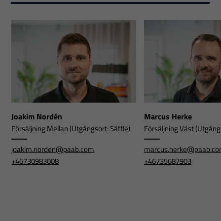
Joakim Nordén
Marcus Herke
Försäljning Mellan (Utgångsort: Säffle)
Försäljning Väst (Utgångs
joakim.norden@paab.com
marcus.herke@paab.c
+46730983008
+46735687903