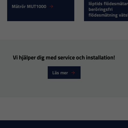
inte att välja
löptids flödesmätar
Mätrör MUT1000
beröringsfri
bort. De
flödesmätning väts
behövs för
att hemsidan
över huvud
taget ska
fungera.
Vi hjälper dig med service och installation!
Statistik
Läs mer
För att vi ska
kunna
förbättra
hemsidans
funktionalitet
och
uppbyggnad,
baserat på