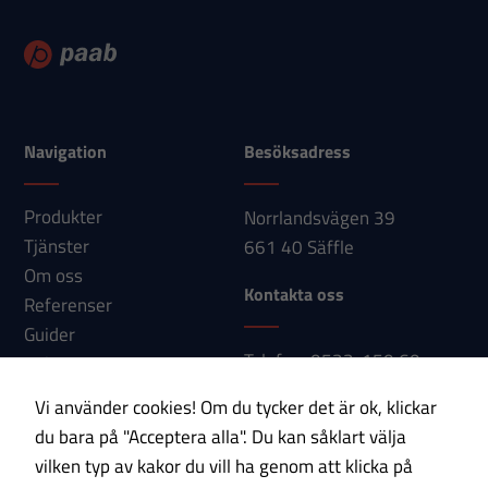
hur
hemsidan
används.
Navigation
Besöksadress
Upplevelse
För att vår
Produkter
Norrlandsvägen 39
hemsida ska
Tjänster
661 40 Säffle
prestera så
Om oss
bra som
Kontakta oss
Referenser
möjligt under
Guider
ditt besök.
Telefon: 0533-150 60
Nyheter
Om du nekar
E-post:
Kontakt
dessa
Vi använder cookies! Om du tycker det är ok, klickar
info@paab.com
cookies
du bara på "Acceptera alla". Du kan såklart välja
kommer viss
vilken typ av kakor du vill ha genom att klicka på
funktionalitet
Prenumerera på vårt nyhetsbrev!