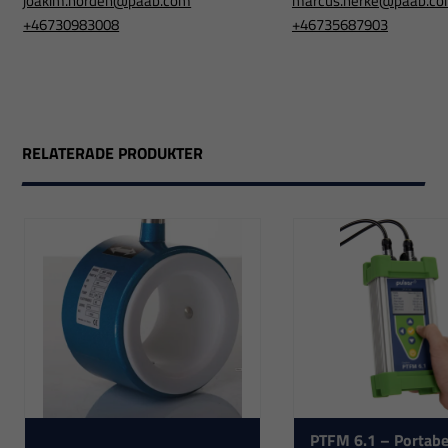
joakim.norden@paab.com
marcus.herke@paab.c
+46730983008
+46735687903
RELATERADE PRODUKTER
Nödvändiga
Dessa
cookies går
PTFM 6.1 – Portabe