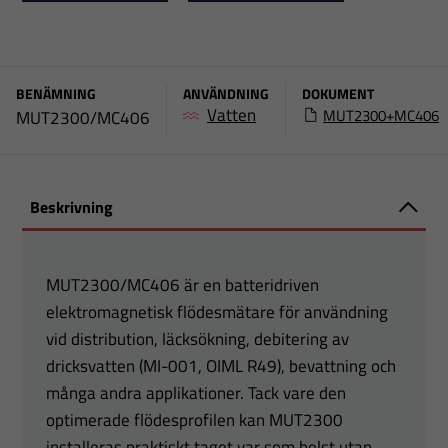
BENÄMNING
ANVÄNDNING
DOKUMENT
Vatten
MUT2300+MC406
MUT2300/MC406
Beskrivning
MUT2300/MC406 är en batteridriven
elektromagnetisk flödesmätare för användning
vid distribution, läcksökning, debitering av
dricksvatten (MI-001, OIML R49), bevattning och
många andra applikationer. Tack vare den
optimerade flödesprofilen kan MUT2300
installeras praktiskt taget var som helst utan