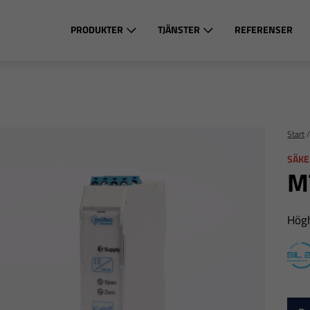
PRODUKTER
TJÄNSTER
REFERENSER
Start
SÄKE
M
Högh
S