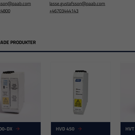
jesson@paab.com
lasse.gustafsson@paab.com
24800
+46703444143
RADE PRODUKTER
00-DX
HVD 450
HVT