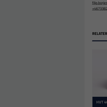
filip.bor
+467338
RELATE
HVT 4