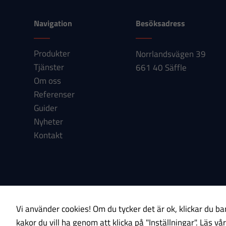
Navigation
Besöksadress
Produkter
Norrlandsvägen 39
Tjänster
661 40 Säffle
Om oss
Referenser
Guider
Nyheter
Kontakt
Om cookies
Integritetspolicy
Vi använder cookies! Om du tycker det är ok, klickar du bar
kakor du vill ha genom att klicka på "Inställningar".
Läs vår