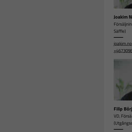
Joakim 
Försäljni
Säffle)
joakim.n
+467309
Filip Bö
VD, Försä
(Utgångsor