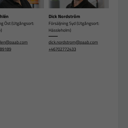
Ahlén
Dick Nordström
ng Öst (Utgångsort:
Försäljning Syd (Utgångsort:
e)
Hässleholm)
ahlen@paab.com
dick.nordstrom@paab.com
89189
+46702772433