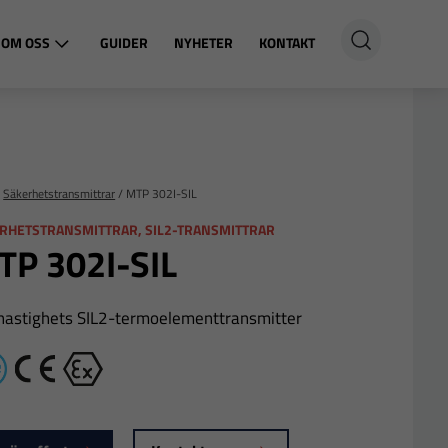
OM OSS
GUIDER
NYHETER
KONTAKT
/
Säkerhetstransmittrar
/
MTP 302I-SIL
RHETSTRANSMITTRAR, SIL2-TRANSMITTRAR
TP 302I-SIL
astighets SIL2-termoelementtransmitter
IL2
CE
Ex