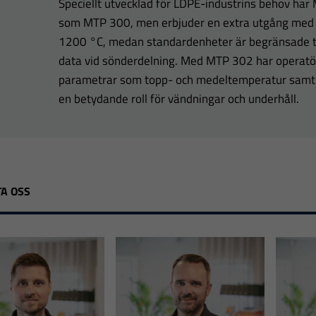
Speciellt utvecklad för LDPE-industrins behov ha
som MTP 300, men erbjuder en extra utgång med e
1200 °C, medan standardenheter är begränsade til
data vid sönderdelning. Med MTP 302 har operatören
parametrar som topp- och medeltemperatur samt
en betydande roll för vändningar och underhåll.
A OSS