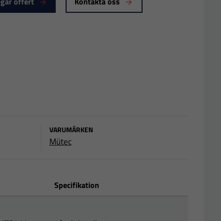
gär offert
Kontakta oss
VARUMÄRKEN
Mütec
Specifikation