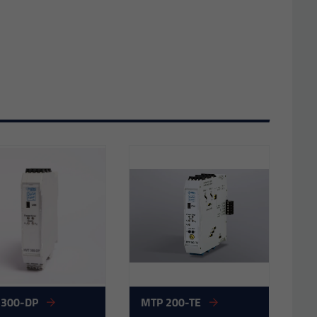
 300-DP
MTP 200-TE