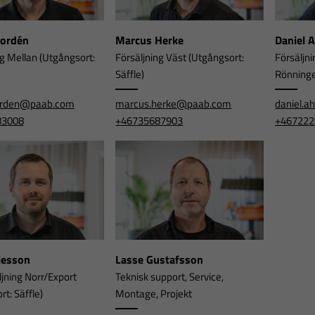
Nordén
Marcus Herke
Daniel 
ng Mellan (Utgångsort:
Försäljning Väst (Utgångsort:
Försäljni
Säffle)
Rönning
orden@paab.com
marcus.herke@paab.com
daniel.
83008
+46735687903
+467222
rjesson
Lasse Gustafsson
ljning Norr/Export
Teknisk support, Service,
t: Säffle)
Montage, Projekt