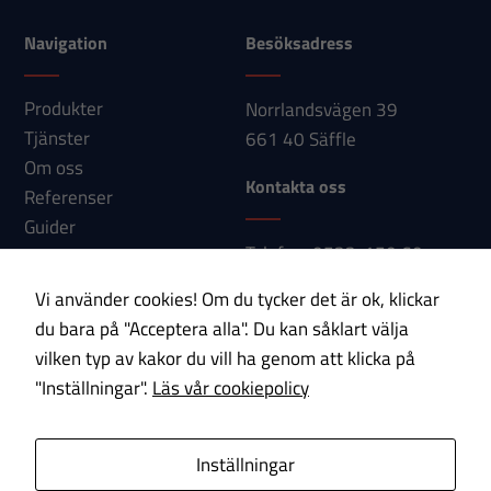
kunna
Navigation
Besöksadress
förbättra
hemsidans
funktionalitet
Produkter
Norrlandsvägen 39
och
Tjänster
661 40 Säffle
uppbyggnad,
Om oss
Kontakta oss
baserat på
Referenser
hur
Guider
hemsidan
Telefon: 0533-150 60
Nyheter
används.
E-post:
Kontakt
Vi använder cookies! Om du tycker det är ok, klickar
info@paab.com
du bara på "Acceptera alla". Du kan såklart välja
Upplevelse
vilken typ av kakor du vill ha genom att klicka på
Prenumerera på vårt nyhetsbrev!
För att vår
"Inställningar".
Läs vår cookiepolicy
hemsida ska
E-post
prestera så
Inställningar
bra som