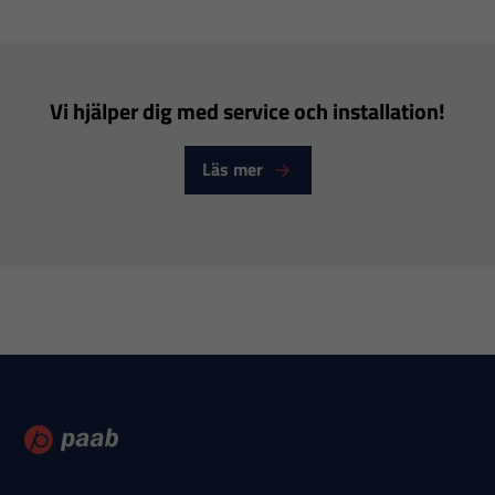
Vi hjälper dig med service och installation!
Nödvändiga
Dessa
Läs mer
cookies går
inte att välja
bort. De
behövs för
att hemsidan
över huvud
taget ska
fungera.
Statistik
För att vi ska