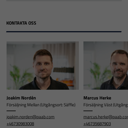
KONTAKTA OSS
Joakim Nordén
Marcus Herke
Försäljning Mellan (Utgångsort: Säffle)
Försäljning Väst (Utgångs
joakim.norden@paab.com
marcus.herke@paab.c
+46730983008
+46735687903