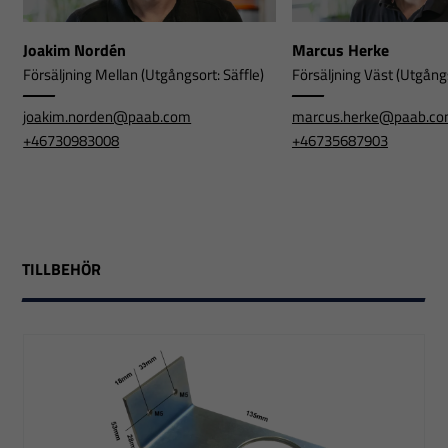
Joakim Nordén
Marcus Herke
Försäljning Mellan (Utgångsort: Säffle)
Försäljning Väst (Utgångs
joakim.norden@paab.com
marcus.herke@paab.c
+46730983008
+46735687903
TILLBEHÖR