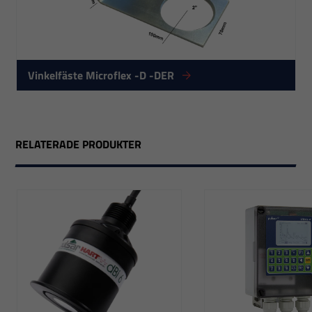
Vinkelfäste Microflex -D -DER
RELATERADE PRODUKTER
Nödvändiga
Dessa
cookies går
inte att välja