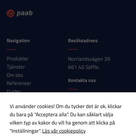
hur
hemsidan
används.
Navigation
Besöksadress
Upplevelse
För att vår
Produkter
hemsida ska
Norrlandsvägen 39
prestera så
Tjänster
661 40 Säffle
bra som
Om oss
Kontakta oss
möjligt under
Referenser
ditt besök.
Guider
Om du nekar
Telefon: 0533-150 60
Nyheter
dessa
Vi använder cookies! Om du tycker det är ok, klickar
E-post:
Kontakt
cookies
du bara på "Acceptera alla". Du kan såklart välja
info@paab.com
kommer viss
vilken typ av kakor du vill ha genom att klicka på
funktionalitet
"Inställningar".
Läs vår cookiepolicy
Prenumerera på vårt nyhetsbrev!