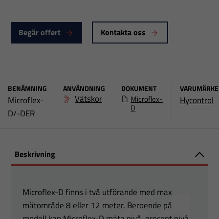
Begär offert
Kontakta oss
BENÄMNING
ANVÄNDNING
DOKUMENT
VARUMÄRK
Vätskor
Microflex-
Microflex-
Hycontrol
D
D/-DER
Beskrivning
Microflex-D finns i två utförande med max
mätområde 8 eller 12 meter. Beroende på
modell kan Microflex-D mäta nivå, procent nivå,