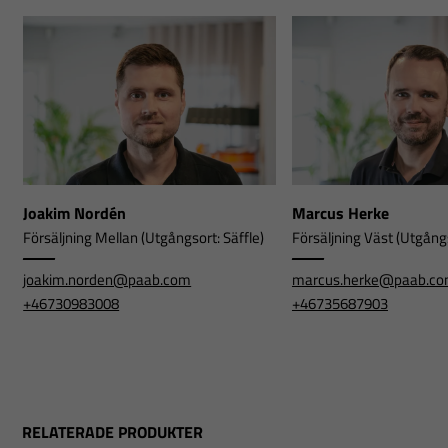
Joakim Nordén
Marcus Herke
Försäljning Mellan (Utgångsort: Säffle)
Försäljning Väst (Utgångs
joakim.norden@paab.com
marcus.herke@paab.c
+46730983008
+46735687903
RELATERADE PRODUKTER