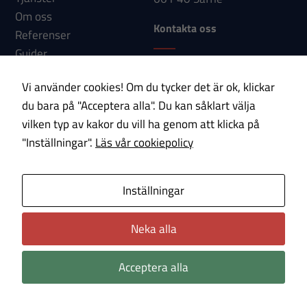
Om oss
Upplevelse
Kontakta oss
Referenser
För att vår
Guider
hemsida ska
Telefon: 0533-150 60
Nyheter
prestera så
Vi använder cookies! Om du tycker det är ok, klickar
E-post:
Kontakt
bra som
du bara på "Acceptera alla". Du kan såklart välja
info@paab.com
möjligt under
vilken typ av kakor du vill ha genom att klicka på
ditt besök.
"Inställningar".
Läs vår cookiepolicy
Om du nekar
Prenumerera på vårt nyhetsbrev!
dessa
cookies
E-post
Inställningar
kommer viss
funktionalitet
Neka alla
Om cookies
Integritetspolicy
att försvinna
från
Acceptera alla
hemsidan.