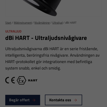
Start
/
Mätinstrument
/
Nivåmätning
/
Ultraljud
/
dBi HART
ULTRALJUD
dBi HART - Ultraljudsnivågivare
Ultraljudsnivågivarna dBi HART är en serie fristående,
intelligenta, beröringsfria nivågivare. Användningen av
HART-protokollet gör integrationen med befintliga
system snabb, enkel och smidig.
CE
Ex
Hart
Begär offert
Kontakta oss