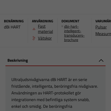
BENÄMNING
ANVÄNDNING
DOKUMENT
VARUMÄR
Fast
dbi-hart-
dBi HART
Pulsar
intelligent-
material
Measur
transducers-
Vätskor
brochure
Beskrivning
Ultraljudsnivågivarna dBi HART är en serie
fristående, intelligenta, beröringsfria nivågivare.
Användningen av HART-protokollet gör
integrationen med befintliga system snabb,
enkel och smidig. De beröringsfria