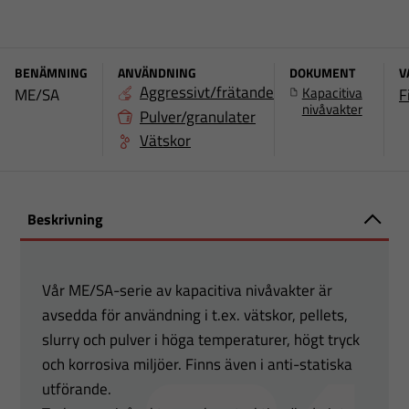
BENÄMNING
ANVÄNDNING
DOKUMENT
V
Aggressivt/frätande
Kapacitiva
ME/SA
F
nivåvakter
Pulver/granulater
Vätskor
Beskrivning
Vår ME/SA-serie av kapacitiva nivåvakter är
avsedda för användning i t.ex. vätskor, pellets,
slurry och pulver i höga temperaturer, högt tryck
och korrosiva miljöer. Finns även i anti-statiska
utförande.