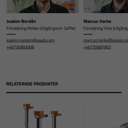
Joakim Nordén
Marcus Herke
Försäljning Mellan (Utgångsort: Säffle)
Försäljning Väst (Utgångs
joakim.norden@paab.com
marcus.herke@paab.c
+46730983008
+46735687903
RELATERADE PRODUKTER