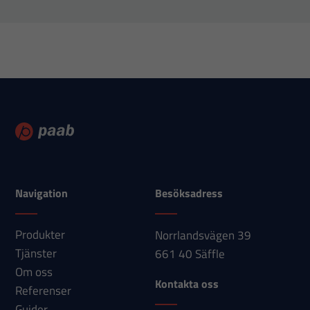
fungera.
Statistik
För att vi ska
kunna
förbättra
hemsidans
funktionalitet
och
uppbyggnad,
Navigation
Besöksadress
baserat på
hur
Produkter
Norrlandsvägen 39
hemsidan
Tjänster
661 40 Säffle
används.
Om oss
Kontakta oss
Referenser
Upplevelse
Guider