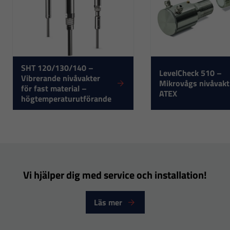
SHT 120/130/140 –
LevelCheck 510 –
Vibrerande nivåvakter
Mikrovågs nivåvakt
för fast material –
ATEX
högtemperaturutförande
Nödvändiga
Dessa
cookies går
inte att välja
bort. De
Vi hjälper dig med service och installation!
behövs för
att hemsidan
Läs mer
över huvud
taget ska