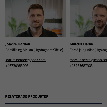
Joakim Nordén
Marcus Herke
Försäljning Mellan (Utgångsort: Säffle)
Försäljning Väst (Utgångs
joakim.norden@paab.com
marcus.herke@paab.c
+46730983008
+46735687903
RELATERADE PRODUKTER