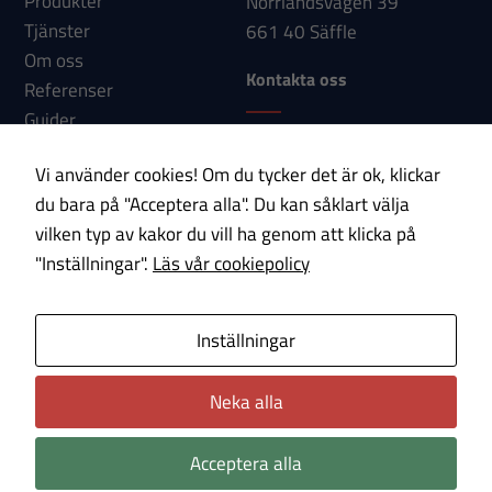
Produkter
Norrlandsvägen 39
hemsidans
Tjänster
661 40 Säffle
funktionalitet
Om oss
och
Kontakta oss
Referenser
uppbyggnad,
Guider
baserat på
Telefon: 0533-150 60
Nyheter
hur
Vi använder cookies! Om du tycker det är ok, klickar
E-post:
Kontakt
hemsidan
du bara på "Acceptera alla". Du kan såklart välja
info@paab.com
används.
vilken typ av kakor du vill ha genom att klicka på
"Inställningar".
Läs vår cookiepolicy
Prenumerera på vårt nyhetsbrev!
Upplevelse
För att vår
E-post
Inställningar
hemsida ska
prestera så
Neka alla
Om cookies
Integritetspolicy
bra som
möjligt under
Acceptera alla
ditt besök.