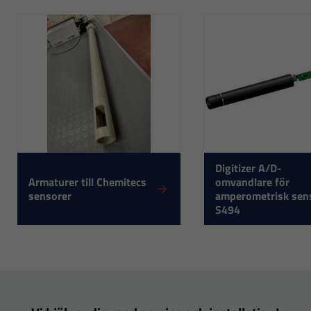
Digitizer A/D-
Armaturer till Chemitecs
omvandlare för
sensorer
amperometrisk sen
S494