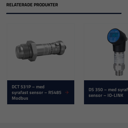
RELATERADE PRODUKTER
Nödvändiga
DCT 531P – med
DS 350 – med syraf
syrafast sensor – RS485
Dessa
sensor – IO-LINK
Modbus
cookies går
inte att välja
bort. De
behövs för