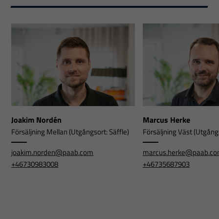
Joakim Nordén
Marcus Herke
Försäljning Mellan (Utgångsort: Säffle)
Försäljning Väst (Utgångs
joakim.norden@paab.com
marcus.herke@paab.c
+46730983008
+46735687903