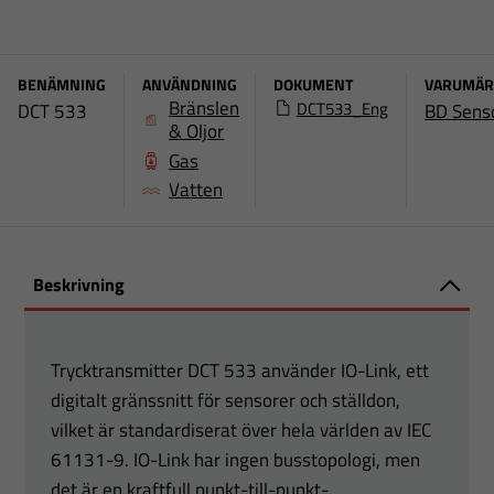
BENÄMNING
ANVÄNDNING
DOKUMENT
VARUMÄR
Bränslen
DCT533_Eng
DCT 533
BD Sens
& Oljor
Gas
Vatten
Beskrivning
Trycktransmitter DCT 533 använder IO-Link, ett
digitalt gränssnitt för sensorer och ställdon,
vilket är standardiserat över hela världen av IEC
61131-9. IO-Link har ingen busstopologi, men
det är en kraftfull punkt-till-punkt-