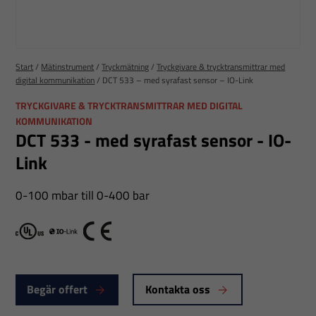
Start
/
Mätinstrument
/
Tryckmätning
/
Tryckgivare & trycktransmittrar med
digital kommunikation
/
DCT 533 – med syrafast sensor – IO-Link
TRYCKGIVARE & TRYCKTRANSMITTRAR MED DIGITAL
KOMMUNIKATION
DCT 533 - med syrafast sensor - IO-
Link
0-100 mbar till 0-400 bar
cULus
IO link
CE
Begär offert
Kontakta oss