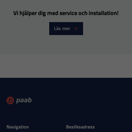
att hemsidan
över huvud
Vi hjälper dig med service och installation!
taget ska
fungera.
Läs mer
Statistik
För att vi ska
kunna
förbättra
hemsidans
funktionalitet
och
uppbyggnad,
baserat på
hur
hemsidan
Navigation
Besöksadress
används.