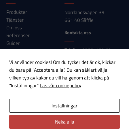
Produkter
Norrlandsvägen 39
Tjänster
661 40 Säffle
Upplevelse
Om oss
För att vår
Kontakta oss
Referenser
hemsida ska
Guider
prestera så
Telefon: 0533-150 60
Nyheter
bra som
E-post:
Kontakt
möjligt under
Vi använder cookies! Om du tycker det är ok, klickar
info@paab.com
ditt besök.
du bara på "Acceptera alla". Du kan såklart välja
Om du nekar
vilken typ av kakor du vill ha genom att klicka på
dessa
Prenumerera på vårt nyhetsbrev!
"Inställningar".
Läs vår cookiepolicy
cookies
kommer viss
E-post
funktionalitet
Inställningar
att försvinna
Om cookies
Integritetspolicy
från
Neka alla
hemsidan.