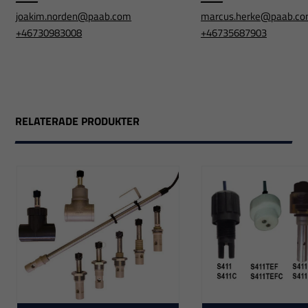
joakim.norden@paab.com
marcus.herke@paab.c
+46730983008
+46735687903
RELATERADE PRODUKTER
Nödvändiga
Dessa
cookies går