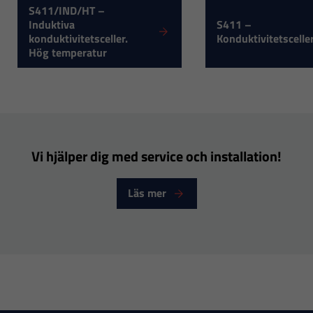
inte att välja
S411/IND/HT –
Induktiva
S411 –
bort. De
konduktivitetsceller.
Konduktivitetscelle
behövs för
Hög temperatur
att hemsidan
över huvud
taget ska
fungera.
Vi hjälper dig med service och installation!
Statistik
För att vi ska
Läs mer
kunna
förbättra
hemsidans
funktionalitet
och
uppbyggnad,