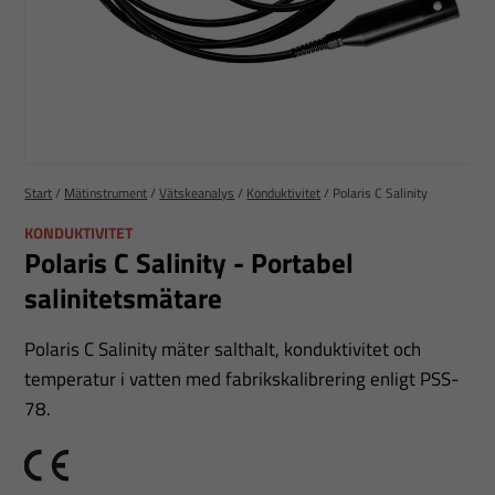
Start
/
Mätinstrument
/
Vätskeanalys
/
Konduktivitet
/
Polaris C Salinity
KONDUKTIVITET
Polaris C Salinity - Portabel
salinitetsmätare
Polaris C Salinity mäter salthalt, konduktivitet och
temperatur i vatten med fabriks­kalibrering enligt PSS-
78.
CE