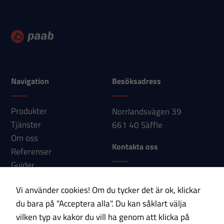
baserat på
hur
hemsidan
används.
Upplevelse
Navigation
Besöksadress
För att vår
hemsida ska
Produkter
Norrlandsvägen 39
prestera så
Tjänster
661 40 Säffle
bra som
Om oss
möjligt under
Kontakta oss
Referenser
ditt besök.
Guider
Om du nekar
Telefon: 0533-150 60
Nyheter
dessa
Vi använder cookies! Om du tycker det är ok, klickar
E-post:
Kontakt
cookies
du bara på "Acceptera alla". Du kan såklart välja
info@paab.com
kommer viss
vilken typ av kakor du vill ha genom att klicka på
funktionalitet