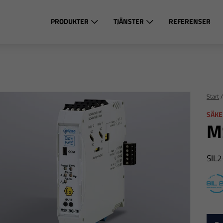
PRODUKTER
TJÄNSTER
REFERENSER
Start
SÄKE
M
SIL2
S