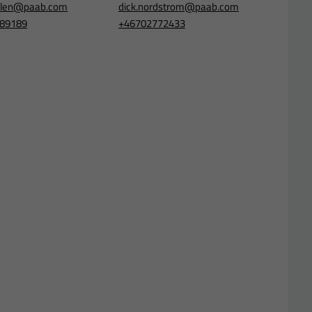
ahlen@paab.com
dick.nordstrom@paab.com
89189
+46702772433