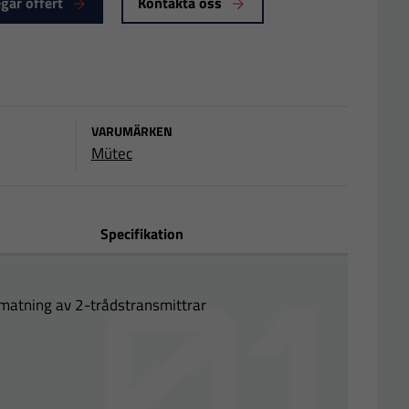
gär offert
Kontakta oss
VARUMÄRKEN
Mütec
Specifikation
matning av 2-trådstransmittrar