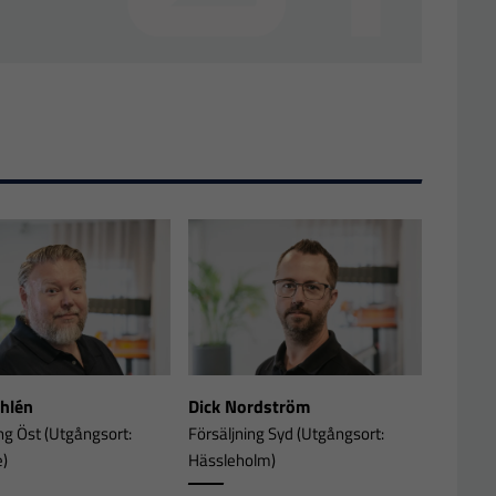
Ahlén
Dick Nordström
ng Öst (Utgångsort:
Försäljning Syd (Utgångsort:
e)
Hässleholm)