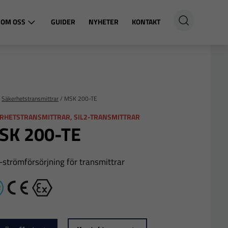
OM OSS
GUIDER
NYHETER
KONTAKT
/
Säkerhetstransmittrar
/
MSK 200-TE
RHETSTRANSMITTRAR, SIL2-TRANSMITTRAR
SK 200-TE
-strömförsörjning för transmittrar
IL2
CE
Ex