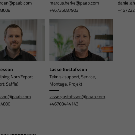
orden@paab.com
marcus.herke@paab.com
daniel.
83008
+46735687903
+467222
rjesson
Lasse Gustafsson
ljning Norr/Export
Teknisk support, Service,
t: Säffle)
Montage, Projekt
jesson@paab.com
lasse.gustafsson@paab.com
24800
+46703444143