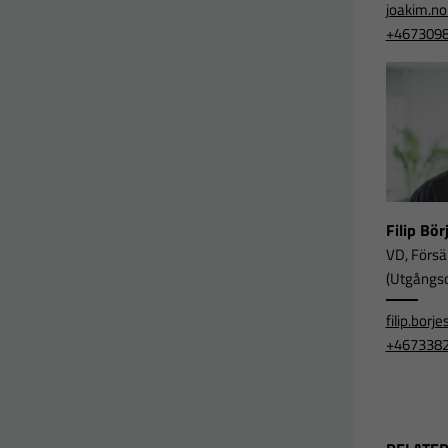
joakim.n
+467309
Filip Bö
VD, Försä
(Utgångsor
filip.bor
+467338