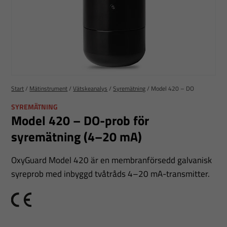
Start
/
Mätinstrument
/
Vätskeanalys
/
Syremätning
/
Model 420 – DO
SYREMÄTNING
Model 420 – DO-prob för
syremätning (4–20 mA)
OxyGuard Model 420 är en membranförsedd galvanisk
syreprob med inbyggd tvåtråds 4–20 mA-transmitter.
CE