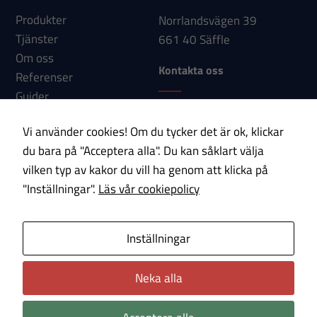
Om du nekar
Produkter
Norrlandsvägen 39
dessa
Tjänster
661 40 Säffle
cookies
Om oss
kommer viss
Kontakta oss
Referenser
funktionalitet
Guider
att försvinna
Telefon: 0533-150 60
Nyheter
från
Vi använder cookies! Om du tycker det är ok, klickar
E-post:
Kontakt
hemsidan.
du bara på "Acceptera alla". Du kan såklart välja
info@paab.com
vilken typ av kakor du vill ha genom att klicka på
"Inställningar".
Läs vår cookiepolicy
Marknadsföring
Prenumerera på vårt nyhetsbrev!
Genom att dela
med dig av dina
E-post
Inställningar
intressen och ditt
beteende när du
Neka alla
Om cookies
Integritetspolicy
surfar ökar du
chansen att få se