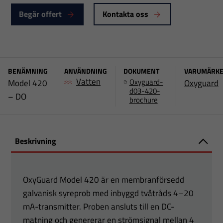
Begär offert
Kontakta oss
BENÄMNING
ANVÄNDNING
DOKUMENT
VARUMÄRK
Vatten
Oxyguard-
Model 420
Oxyguard
d03-420-
– DO
brochure
Beskrivning
OxyGuard Model 420 är en membranförsedd
galvanisk syreprob med inbyggd tvåtråds 4–20
mA-transmitter. Proben ansluts till en DC-
matning och genererar en strömsignal mellan 4