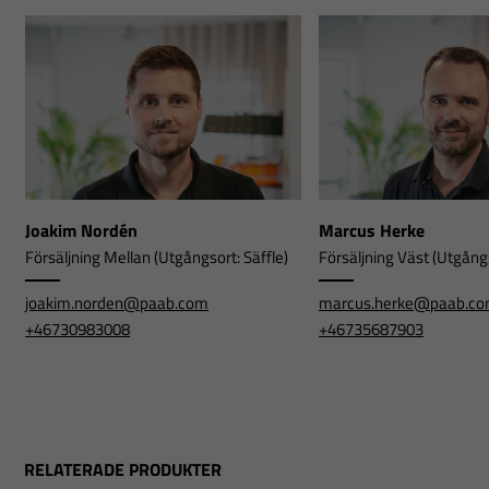
Joakim Nordén
Marcus Herke
Försäljning Mellan (Utgångsort: Säffle)
Försäljning Väst (Utgångs
joakim.norden@paab.com
marcus.herke@paab.c
+46730983008
+46735687903
RELATERADE PRODUKTER