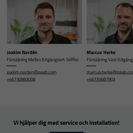
Joakim Nordén
Marcus Herke
Försäljning Mellan (Utgångsort: Säffle)
Försäljning Väst (Utgångs
joakim.norden@paab.com
marcus.herke@paab.c
+46730983008
+46735687903
Vi hjälper dig med service och installation!