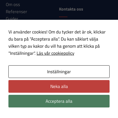
Om oss
funktionalitet
Kontakta oss
Referenser
och
Guider
uppbyggnad,
Telefon: 0533-150 60
baserat på
Nyheter
Vi använder cookies! Om du tycker det är ok, klickar
E-post:
hur
Kontakt
du bara på "Acceptera alla". Du kan såklart välja
info@paab.com
hemsidan
vilken typ av kakor du vill ha genom att klicka på
används.
"Inställningar".
Läs vår cookiepolicy
Prenumerera på vårt nyhetsbrev!
Upplevelse
E-post
Inställningar
För att vår
hemsida ska
Neka alla
prestera så
Om cookies
Integritetspolicy
bra som
möjligt under
Acceptera alla
ditt besök.
Om du nekar