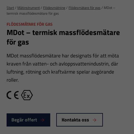
Start
/
Mätinstrument
/
Flödesmätning
/
Flödesmätare för gas
/
MDot –
termisk massflödesmätare för gas
FLÖDESMÄTARE FÖR GAS
MDot – termisk massflödesmätare
för gas
MDot massflödesmätare har designats för att möta
kraven från vatten- och avloppsvattenindustrin, där
luftning, rötning och kraftvärme spelar avgörande
roller.
CE
Ex
Begär offert
Kontakta oss