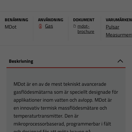
BENÄMNING
ANVÄNDNING
DOKUMENT
VARUMÄRKEN
Gas
mdot-
MDot
Pulsar
brochure
Measurmen
Beskrivning
MDot är en av de mest tekniskt avancerade
gasflödesmätarna som är speciellt designade för
applikationer inom vatten och avlopp. MDot är
en innovativ termisk massflödesmätare och
temperaturtransmitter. Den är
mikroprocessorbaserad, programmerbar i fält
och designad för att möta kraven på