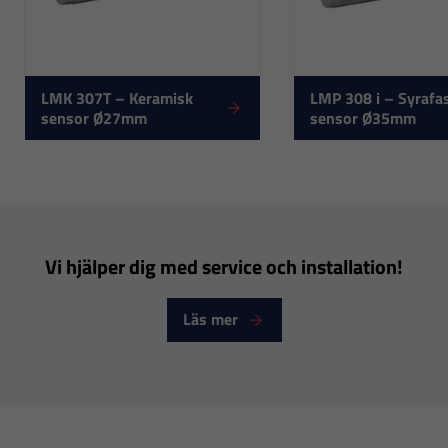
cookies går
inte att välja
bort. De
behövs för
LMK 307T – Keramisk
LMP 308 i – Syrafa
sensor Ø27mm
sensor Ø35mm
att hemsidan
över huvud
taget ska
fungera.
Vi hjälper dig med service och installation!
Statistik
För att vi ska
Läs mer
kunna
förbättra
hemsidans
funktionalitet
och