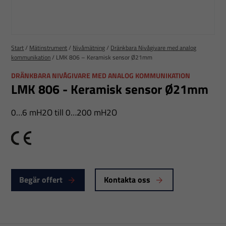
Start
/
Mätinstrument
/
Nivåmätning
/
Dränkbara Nivågivare med analog
kommunikation
/
LMK 806 – Keramisk sensor Ø21mm
DRÄNKBARA NIVÅGIVARE MED ANALOG KOMMUNIKATION
LMK 806 - Keramisk sensor Ø21mm
0…6 mH2O till 0…200 mH2O
CE
Begär offert
Kontakta oss