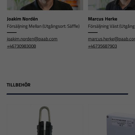
Joakim Nordén
Marcus Herke
Försäljning Mellan (Utgångsort: Säffle)
Försäljning Väst (Utgångs
joakim.norden@paab.com
marcus.herke@paab.c
+46730983008
+46735687903
TILLBEHÖR