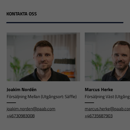
KONTAKTA OSS
Joakim Nordén
Marcus Herke
Försäljning Mellan (Utgångsort: Säffle)
Försäljning Väst (Utgångs
joakim.norden@paab.com
marcus.herke@paab.c
+46730983008
+46735687903