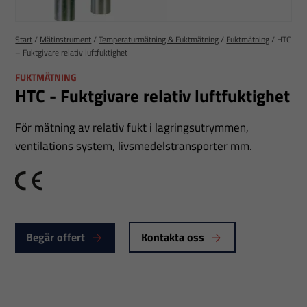
Start
/
Mätinstrument
/
Temperaturmätning & Fuktmätning
/
Fuktmätning
/
HTC
– Fuktgivare relativ luftfuktighet
FUKTMÄTNING
HTC - Fuktgivare relativ luftfuktighet
För mätning av relativ fukt i lagringsutrymmen,
ventilations system, livsmedelstransporter mm.
CE
Begär offert
Kontakta oss