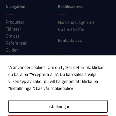
kunna
Navigation
Besöksadress
förbättra
hemsidans
Produkter
Norrlandsvägen 39
funktionalitet
Tjänster
661 40 Säffle
och
Om oss
uppbyggnad,
Kontakta oss
Referenser
baserat på
Guider
hur
Telefon: 0533-150 60
hemsidan
Nyheter
E-post:
används.
Kontakt
Vi använder cookies! Om du tycker det är ok, klickar
info@paab.com
du bara på "Acceptera alla". Du kan såklart välja
vilken typ av kakor du vill ha genom att klicka på
Upplevelse
Prenumerera på vårt nyhetsbrev!
"Inställningar".
Läs vår cookiepolicy
För att vår
hemsida ska
E-post
prestera så
Inställningar
bra som