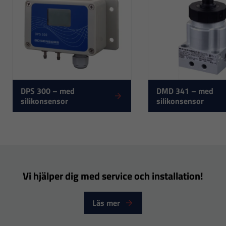
DPS 300 – med
DMD 341 – med
silikonsensor
silikonsensor
Nödvändiga
Dessa
cookies går
inte att välja
bort. De
Vi hjälper dig med service och installation!
behövs för
att hemsidan
Läs mer
över huvud
taget ska