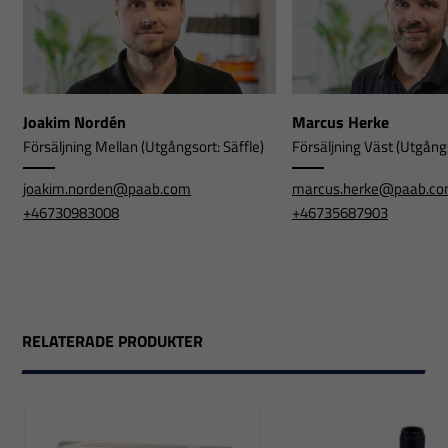
Joakim Nordén
Marcus Herke
Försäljning Mellan (Utgångsort: Säffle)
Försäljning Väst (Utgångs
joakim.norden@paab.com
marcus.herke@paab.c
+46730983008
+46735687903
RELATERADE PRODUKTER