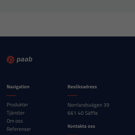
fungera.
Statistik
För att vi ska
kunna
förbättra
hemsidans
funktionalitet
och
uppbyggnad,
Navigation
Besöksadress
baserat på
hur
Produkter
Norrlandsvägen 39
hemsidan
Tjänster
661 40 Säffle
används.
Om oss
Kontakta oss
Referenser