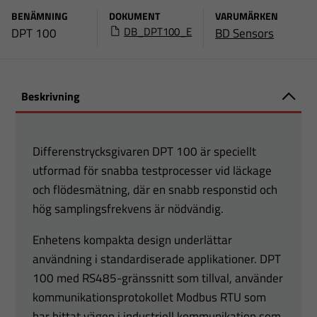
BENÄMNING
DOKUMENT
VARUMÄRKEN
DB_DPT100_E
DPT 100
BD Sensors
Beskrivning
Differenstrycksgivaren DPT 100 är speciellt
utformad för snabba testprocesser vid läckage
och flödesmätning, där en snabb responstid och
hög samplingsfrekvens är nödvändig.
Enhetens kompakta design underlättar
användning i standardiserade applikationer. DPT
100 med RS485-gränssnitt som tillval, använder
kommunikationsprotokollet Modbus RTU som
har hittat vägen i industriell kommunikation som