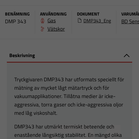
BENÄMNING
ANVÄNDNING
DOKUMENT
VARUMÄ
Gas
DMP343_Eng
DMP 343
BD Sen
Vätskor
Beskrivning
Tryckgivaren DMP343 har utformats speciellt för
mätning av mycket lågt mätartryck och för
vakuumapplikationer. Tillåtna medier är icke-
aggressiva, torra gaser och icke-aggressiva oljor
med låg viskoshalt.
DMP343 har utmärkt termiskt beteende och
enastående långsiktig stabilitet. En mängd olika