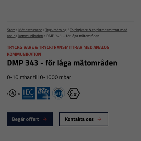
Start
/
Mätinstrument
/
Tryckmätning
/
Tryckgivare & trycktransmittrar med
analog kommunikation
/
DMP 343 – för låga mätområden
TRYCKGIVARE & TRYCKTRANSMITTRAR MED ANALOG
KOMMUNIKATION
DMP 343 - för låga mätområden
0-10 mbar till 0-1000 mbar
cULus
IEX
IECEx
SIL
Ex
Begär offert
Kontakta oss