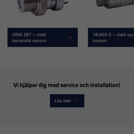
DMK 387 – med
18.605 G – med syr
keramisk sensor
sensor
Nödvändiga
Dessa
cookies går
inte att välja
Vi hjälper dig med service och installation!
bort. De
behövs för
Läs mer
att hemsidan
över huvud
taget ska
fungera.