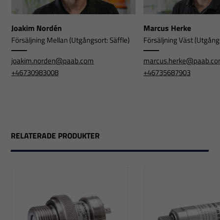
Joakim Nordén
Marcus Herke
Försäljning Mellan (Utgångsort: Säffle)
Försäljning Väst (Utgångs
joakim.norden@paab.com
marcus.herke@paab.c
+46730983008
+46735687903
RELATERADE PRODUKTER