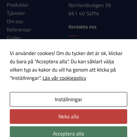
Produkter
Norrlandsvägen 39
Tjänster
661 40 Säffle
Upplevelse
Om oss
För att vår
Kontakta oss
Referenser
hemsida ska
Guider
prestera så
Telefon: 0533-150 60
Nyheter
bra som
Vi använder cookies! Om du tycker det är ok, klickar
E-post:
Kontakt
möjligt under
du bara på "Acceptera alla". Du kan såklart välja
info@paab.com
ditt besök.
vilken typ av kakor du vill ha genom att klicka på
Om du nekar
"Inställningar".
Läs vår cookiepolicy
dessa
Prenumerera på vårt nyhetsbrev!
cookies
kommer viss
E-post
Inställningar
funktionalitet
att försvinna
Neka alla
Om cookies
Integritetspolicy
från
hemsidan.
Acceptera alla