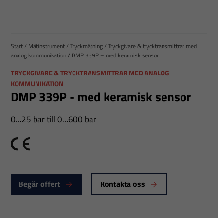
Start
/
Mätinstrument
/
Tryckmätning
/
Tryckgivare & trycktransmittrar med
analog kommunikation
/
DMP 339P – med keramisk sensor
TRYCKGIVARE & TRYCKTRANSMITTRAR MED ANALOG
KOMMUNIKATION
DMP 339P - med keramisk sensor
0…25 bar till 0…600 bar
CE
Begär offert
Kontakta oss