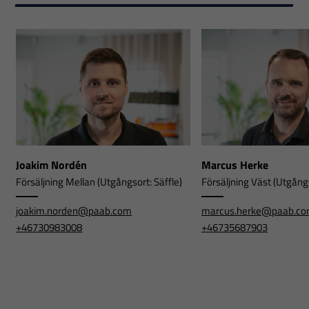
Joakim Nordén
Marcus Herke
Försäljning Mellan (Utgångsort: Säffle)
Försäljning Väst (Utgångs
joakim.norden@paab.com
marcus.herke@paab.c
+46730983008
+46735687903