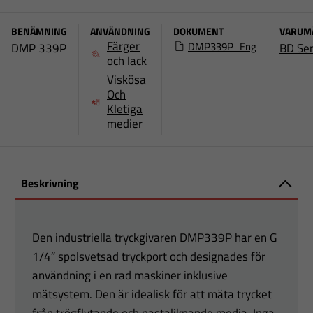
BENÄMNING
ANVÄNDNING
DOKUMENT
VARUM
Färger
DMP339P_Eng
DMP 339P
BD Se
och lack
Viskösa
Och
Kletiga
medier
Beskrivning
Den industriella tryckgivaren DMP339P har en G
1/4″ spolsvetsad tryckport och designades för
användning i en rad maskiner inklusive
mätsystem. Den är idealisk för att mäta trycket