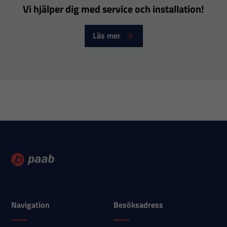
över huvud
Vi hjälper dig med service och installation!
taget ska
fungera.
Läs mer
Statistik
För att vi ska
kunna
förbättra
hemsidans
funktionalitet
och
uppbyggnad,
baserat på
hur
hemsidan
Navigation
Besöksadress
används.