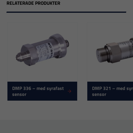
RELATERADE PRODUKTER
Nödvändiga
DMP 336 – med syrafast
DMP 321 – med syr
Dessa
sensor
sensor
cookies går
inte att välja
bort. De
behövs för
att hemsidan