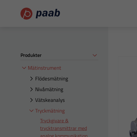
Produkter
Mätinstrument
Flödesmätning
Nivåmätning
Vätskeanalys
Tryckmätning
Tryckgivare &
trycktransmittrar med
analog kommunikation