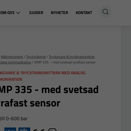
OM OSS
GUIDER
NYHETER
KONTAKT
/
Mätinstrument
/
Tryckmätning
/
Tryckgivare & trycktransmittrar
nalog kommunikation
/
DMP 335 – med svetsad syrafast sensor
KGIVARE & TRYCKTRANSMITTRAR MED ANALOG
MUNIKATION
MP 335 - med svetsad
rafast sensor
till 0-600 bar