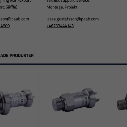
ljning Norr/Export
Teknisk support, Service,
t: Säffle)
Montage, Projekt
jesson@paab.com
lasse.gustafsson@paab.com
24800
+46703444143
RADE PRODUKTER