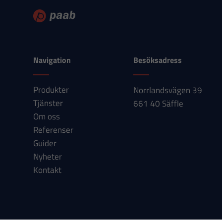
Navigation
Besöksadress
Produkter
Norrlandsvägen 39
Tjänster
661 40 Säffle
Om oss
Referenser
Guider
Nyheter
Kontakt