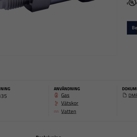
c
Be
NING
ANVÄNDNING
DOKUM
Gas
DMP
335
Vätskor
Vatten