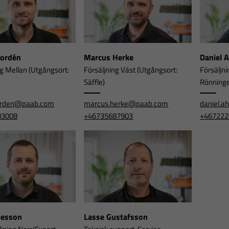
Nordén
Marcus Herke
Daniel 
ng Mellan (Utgångsort:
Försäljning Väst (Utgångsort:
Försäljni
Säffle)
Rönning
orden@paab.com
marcus.herke@paab.com
daniel.
83008
+46735687903
+467222
rjesson
Lasse Gustafsson