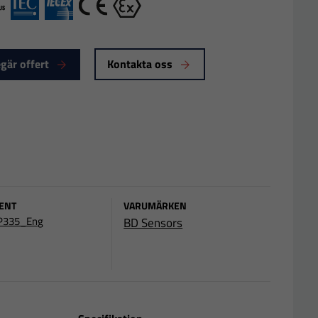
ULus
IEX
IECEx
CE
Ex
gär offert
Kontakta oss
ENT
VARUMÄRKEN
335_Eng
BD Sensors