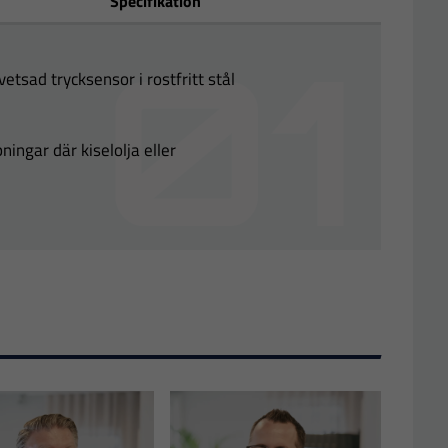
Specifikation
tsad trycksensor i rostfritt stål
ingar där kiselolja eller