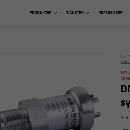
PRODUKTER
TJÄNSTER
REFERENSER
Start
med a
TRYC
KOM
D
sy
0-6 