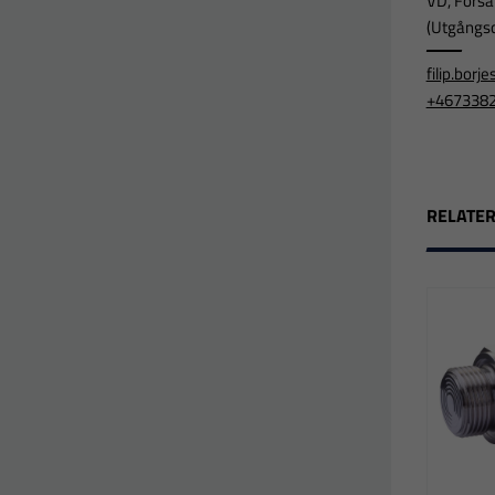
VD, Försä
(Utgångsor
filip.bor
+467338
RELATE