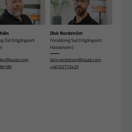
Ahlén
Dick Nordström
ng Öst (Utgångsort:
Försäljning Syd (Utgångsort:
e)
Hässleholm)
ahlen@paab.com
dick.nordstrom@paab.com
89189
+46702772433