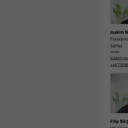
Joakim 
Försäljni
Säffle)
joakim.n
+467309
Filip Bö