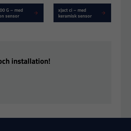
00 G – med
x|act ci – med
kon sensor
keramisk sensor
ch installation!