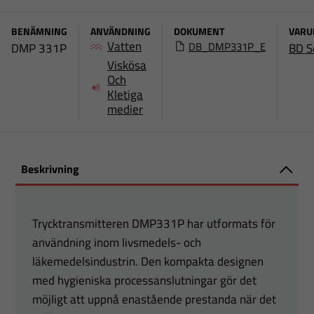
BENÄMNING
ANVÄNDNING
DOKUMENT
VARU
Vatten
DB_DMP331P_E
DMP 331P
BD S
Viskösa
Och
Kletiga
medier
Beskrivning
Trycktransmitteren DMP331P har utformats för
användning inom livsmedels- och
läkemedelsindustrin. Den kompakta designen
med hygieniska processanslutningar gör det
möjligt att uppnå enastående prestanda när det