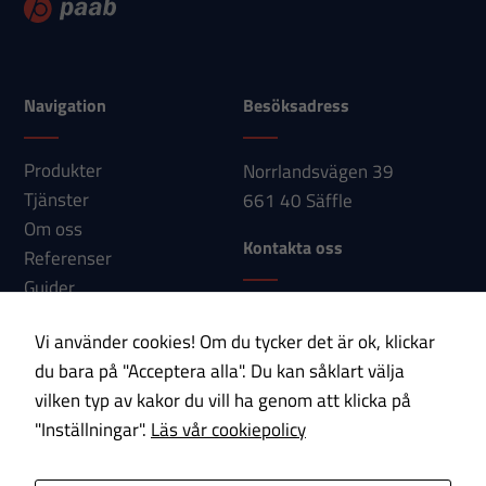
hemsidan
används.
Navigation
Besöksadress
Upplevelse
För att vår
Produkter
Norrlandsvägen 39
hemsida ska
Tjänster
661 40 Säffle
prestera så
Om oss
bra som
Kontakta oss
Referenser
möjligt under
Guider
ditt besök.
Telefon: 0533-150 60
Nyheter
Om du nekar
Vi använder cookies! Om du tycker det är ok, klickar
E-post:
Kontakt
dessa
du bara på "Acceptera alla". Du kan såklart välja
info@paab.com
cookies
vilken typ av kakor du vill ha genom att klicka på
kommer viss
"Inställningar".
Läs vår cookiepolicy
Prenumerera på vårt nyhetsbrev!
funktionalitet
att försvinna