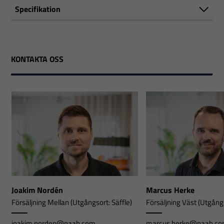
Specifikation
KONTAKTA OSS
Joakim Nordén
Marcus Herke
Försäljning Mellan (Utgångsort: Säffle)
Försäljning Väst (Utgångs
joakim.norden@paab.com
marcus.herke@paab.c