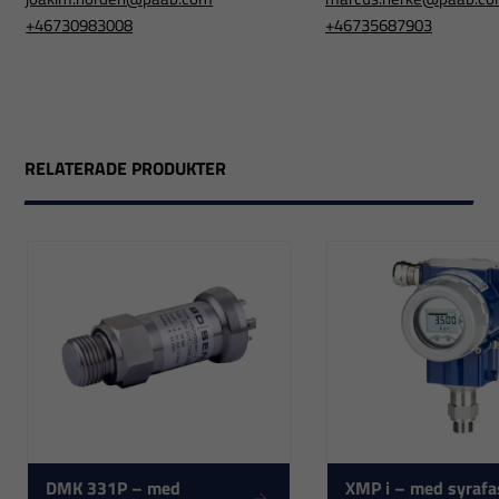
+46730983008
+46735687903
RELATERADE PRODUKTER
Nödvändiga
Dessa
cookies går
inte att välja
DMK 331P – med
XMP i – med syrafa