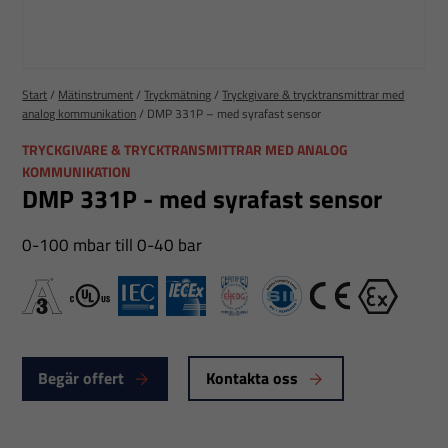
Start
/
Mätinstrument
/
Tryckmätning
/
Tryckgivare & trycktransmittrar med
analog kommunikation
/
DMP 331P – med syrafast sensor
TRYCKGIVARE & TRYCKTRANSMITTRAR MED ANALOG
KOMMUNIKATION
DMP 331P - med syrafast sensor
0-100 mbar till 0-40 bar
A3
cULus
IEX
IECEx
EHEDG Certified
SIL
CE
Ex
Begär offert
Kontakta oss