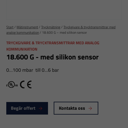
Start
/
Mätinstrument
/
Tryckmätning
/
Tryckgivare & trycktransmittrar med
analog kommunikation
/
18.600 G – med silikon sensor
TRYCKGIVARE & TRYCKTRANSMITTRAR MED ANALOG
KOMMUNIKATION
18.600 G - med silikon sensor
0…100 mbar till 0…6 bar
cULus
CE
Begär offert
Kontakta oss