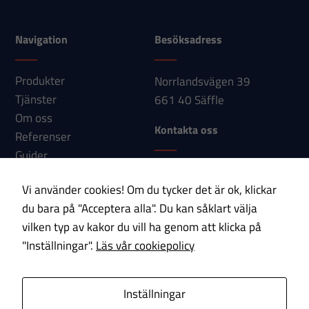
kunna
förbättra
Navigation
Besöksadress
hemsidans
funktionalitet
Produkter
Norrlandsvägen 39
och
Tjänster
661 40 Säffle
uppbyggnad,
Om oss
baserat på
Kontakta oss
Referenser
hur
Guider
hemsidan
Telefon: 0533-150 60
Nyheter
används.
Vi använder cookies! Om du tycker det är ok, klickar
E-post:
Kontakt
du bara på "Acceptera alla". Du kan såklart välja
info@paab.com
Upplevelse
vilken typ av kakor du vill ha genom att klicka på
För att vår
"Inställningar".
Läs vår cookiepolicy
Prenumerera på vårt nyhetsbrev!
hemsida ska
prestera så
E-post
Inställningar
bra som