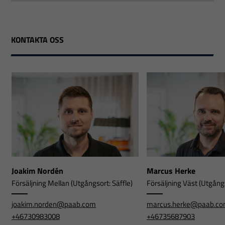
KONTAKTA OSS
Joakim Nordén
Marcus Herke
Försäljning Mellan (Utgångsort: Säffle)
Försäljning Väst (Utgångs
joakim.norden@paab.com
marcus.herke@paab.c
+46730983008
+46735687903