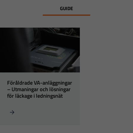
dessa
GUIDE
cookies
kommer viss
funktionalitet
att försvinna
från
hemsidan.
Marknadsföring
Genom att dela
Föråldrade VA-anläggningar
– Utmaningar och lösningar
med dig av dina
för läckage i ledningsnät
intressen och ditt
beteende när du
surfar ökar du
chansen att få se
personligt