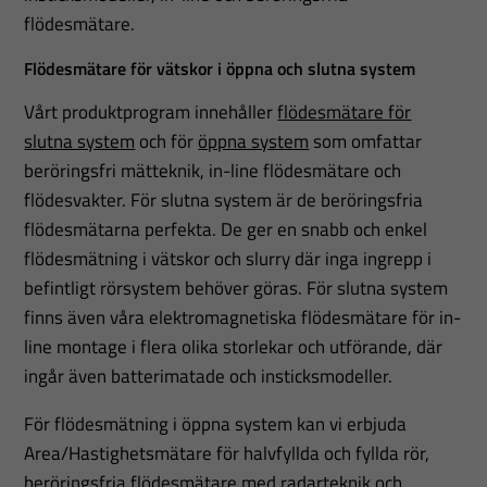
flödesmätare.
Flödesmätare för vätskor i öppna och slutna system
Vårt produktprogram innehåller
flödesmätare för
slutna system
och för
öppna system
som omfattar
beröringsfri mätteknik, in-line flödesmätare och
flödesvakter. För slutna system är de beröringsfria
flödesmätarna perfekta. De ger en snabb och enkel
flödesmätning i vätskor och slurry där inga ingrepp i
befintligt rörsystem behöver göras. För slutna system
finns även våra elektromagnetiska flödesmätare för in-
line montage i flera olika storlekar och utförande, där
ingår även batterimatade och insticksmodeller.
För flödesmätning i öppna system kan vi erbjuda
Area/Hastighetsmätare för halvfyllda och fyllda rör,
beröringsfria flödesmätare med radarteknik och