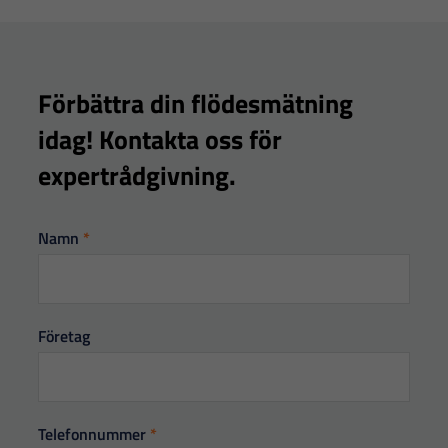
anpassat innehåll
och erbjudanden.
Förbättra din flödesmätning
idag! Kontakta oss för
expertrådgivning.
Kontakta
Namn
*
oss
Företag
Telefonnummer
*