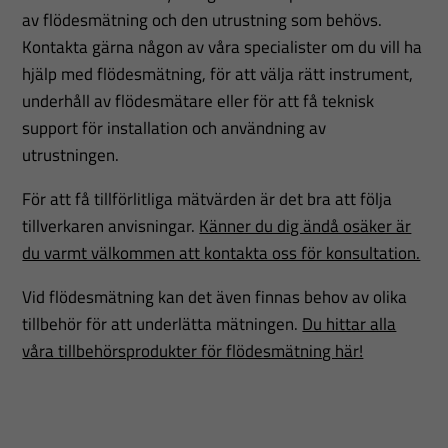
av flödesmätning och den utrustning som behövs.
Nödvändiga
Kontakta gärna någon av våra specialister om du vill ha
Dessa
hjälp med flödesmätning, för att välja rätt instrument,
cookies går
underhåll av flödesmätare eller för att få teknisk
inte att välja
support för installation och användning av
bort. De
utrustningen.
behövs för
att hemsidan
För att få tillförlitliga mätvärden är det bra att följa
över huvud
tillverkaren anvisningar.
Känner du dig ändå osäker är
taget ska
du varmt välkommen att kontakta oss för konsultation.
fungera.
Vid flödesmätning kan det även finnas behov av olika
tillbehör för att underlätta mätningen.
Du hittar alla
Statistik
våra tillbehörsprodukter för flödesmätning här!
För att vi ska
kunna
förbättra
hemsidans