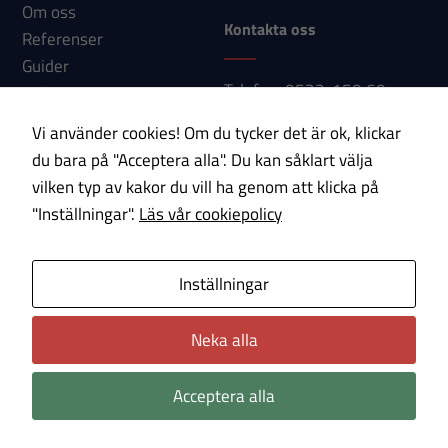
Om oss
Kontakta oss
Referenser
Guider
Telefon: 0533-150 60
Nyheter
E-post:
Kontakt
Vi använder cookies! Om du tycker det är ok, klickar
info@paab.com
du bara på "Acceptera alla". Du kan såklart välja
vilken typ av kakor du vill ha genom att klicka på
Prenumerera på vårt nyhetsbrev!
"Inställningar".
Läs vår cookiepolicy
E-post
Inställningar
Om cookies
Integritetspolicy
Neka alla
Acceptera alla