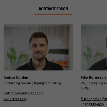
och erbjudanden.
KONTAKTPERSON
Joakim Nordén
Filip Börjesson
Försäljning Mellan (Utgångsort: Säffle)
VD, Försäljning N
Säffle)
joakim.norden@paab.com
+46730983008
filip.borjesson@
+46733824800