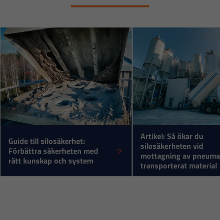
cookies
kommer viss
funktionalitet
att försvinna
från
hemsidan.
Marknadsföring
Genom att dela
med dig av dina
Artikel: Så ökar du
Guide till silosäkerhet:
silosäkerheten vid
intressen och ditt
Förbättra säkerheten med
mottagning av pneuma
beteende när du
rätt kunskap och system
transporterat material
surfar ökar du
chansen att få se
personligt
anpassat innehåll