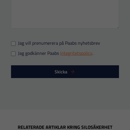
och
uppbyggnad,
baserat på
hur
hemsidan
Jag vill prenumerera på Paabs nyhetsbrev
används.
Jag godkänner Paabs
integritetspolicy
.
Upplevelse
Skicka
För att vår
hemsida ska
prestera så
bra som
möjligt under
ditt besök.
Om du nekar
dessa
RELATERADE ARTIKLAR KRING SILOSÄKERHET