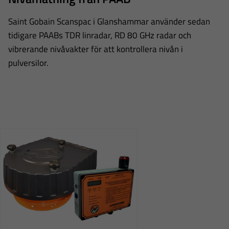
Saint Gobain Scanspac i Glanshammar använder sedan
tidigare PAABs TDR linradar, RD 80 GHz radar och
vibrerande nivåvakter för att kontrollera nivån i
pulversilor.
Nödvändiga
Dessa
cookies går
inte att välja
bort. De