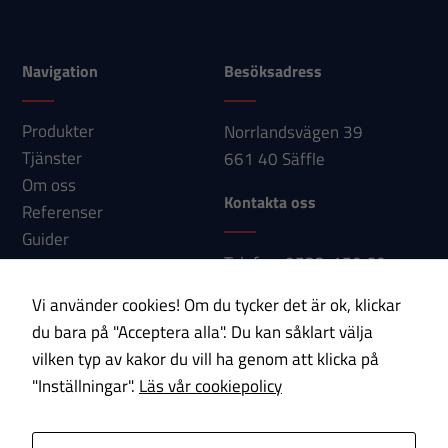
från
hemsidan.
Navigation
Besöksadress
Marknadsföring
Produkter
Norrlandsvägen 39
Genom att dela
Tjänster
661 40 Säffle
med dig av dina
Om oss
intressen och ditt
Kontakta oss
Referenser
beteende när du
Guider
surfar ökar du
Telefon: 0533-150 60
Nyheter
chansen att få se
E-post:
personligt
Kontakt
Vi använder cookies! Om du tycker det är ok, klickar
info@paab.com
anpassat innehåll
du bara på "Acceptera alla". Du kan såklart välja
och erbjudanden.
vilken typ av kakor du vill ha genom att klicka på
Prenumerera på vårt nyhetsbrev!
"Inställningar".
Läs vår cookiepolicy
E-post