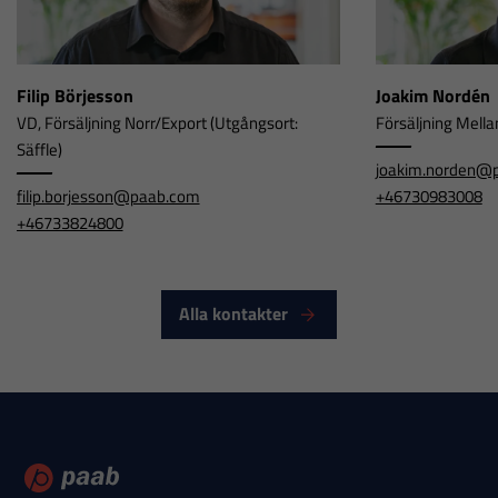
hemsidan
används.
Filip Börjesson
Joakim Nordén
VD, Försäljning Norr/Export (Utgångsort:
Försäljning Mella
Upplevelse
Säffle)
För att vår
joakim.norden@
hemsida ska
filip.borjesson@paab.com
+46730983008
prestera så
+46733824800
bra som
möjligt under
ditt besök.
Alla kontakter
Om du nekar
dessa
cookies
kommer viss
funktionalitet
att försvinna