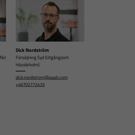
Dick Nordström
fle)
Försäljning Syd (Utgångsort:
Hässleholm)
dick.nordstrom@paab.com
+46702772433