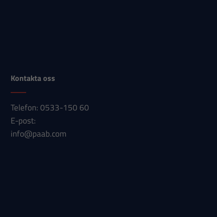
hemsidan
används.
Upplevelse
För att vår
hemsida ska
Kontakta oss
prestera så
bra som
Telefon: 0533-150 60
möjligt under
E-post:
ditt besök.
info@paab.com
Om du nekar
dessa
cookies
kommer viss
funktionalitet
att försvinna
från