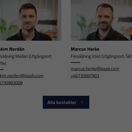
akim Nordén
Marcus Herke
säljning Mellan (Utgångsort:
Försäljning Väst (Utgångsort: Säf
fle)
marcus.herke@paab.com
akim.norden@paab.com
+46735687903
6730983008
Nödvändiga
Alla kontakter
Dessa
cookies går
inte att välja
bort. De