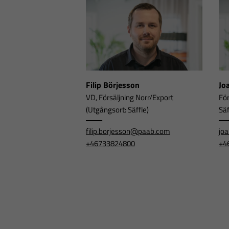
Filip Börjesson
Jo
VD, Försäljning Norr/Export
För
(Utgångsort: Säffle)
Säf
filip.borjesson@paab.com
jo
+46733824800
+4