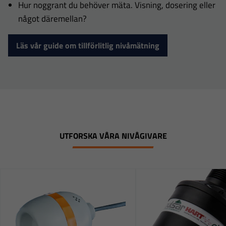
Hur noggrant du behöver mäta. Visning, dosering eller
används.
något däremellan?
Läs vår guide om tillförlitlig nivåmätning
Upplevelse
För att vår
hemsida ska
prestera så
bra som
möjligt under
ditt besök.
UTFORSKA VÅRA NIVÅGIVARE
Om du nekar
dessa
cookies
kommer viss
funktionalitet
att försvinna
från