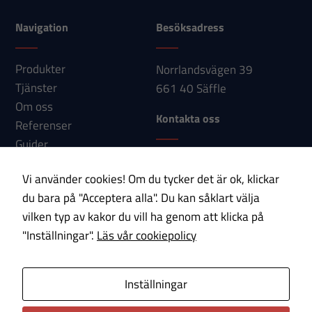
Navigation
Besöksadress
Produkter
Norrlandsvägen 39
Tjänster
661 40 Säffle
Om oss
Kontakta oss
Referenser
Guider
Telefon: 0533-150 60
Nyheter
Vi använder cookies! Om du tycker det är ok, klickar
E-post:
Kontakt
du bara på "Acceptera alla". Du kan såklart välja
info@paab.com
vilken typ av kakor du vill ha genom att klicka på
"Inställningar".
Läs vår cookiepolicy
Prenumerera på vårt nyhetsbrev!
E-post
Inställningar