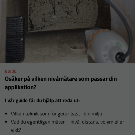
behövs för
att hemsidan
över huvud
taget ska
fungera.
Statistik
För att vi ska
kunna
GUIDE
Osäker på vilken nivåmätare som passar din
förbättra
applikation?
hemsidans
funktionalitet
I vår guide får du hjälp att reda ut:
och
uppbyggnad,
Vilken teknik som fungerar bäst i din miljö
baserat på
Vad du egentligen mäter – nivå, distans, volym eller
hur
vikt?
hemsidan