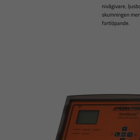
nivågivare, ljusb
skumningen men d
fortlöpande.