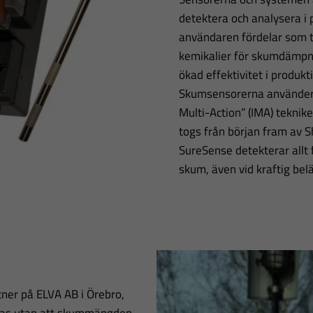
detektera och analysera i p
användaren fördelar som t
kemikalier för skumdämpni
ökad effektivitet i produkt
Skumsensorerna använder 
Multi-Action” (IMA) teknik
togs från början fram av Sh
SureSense detekterar allt f
skum, även vid kraftig bel
ner på ELVA AB i Örebro,