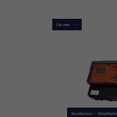
Lär mer
SureSense+ – Detekterin