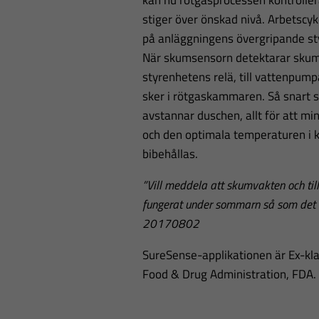
kan nu rötgasprocessen kontroll
stiger över önskad nivå. Arbetscy
på anläggningens övergripande st
När skumsensorn detektarar skum s
styrenhetens relä, till vattenpum
sker i rötgaskammaren. Så snart s
avstannar duschen, allt för att mi
och den optimala temperaturen i
bibehållas.
”Vill meddela att skumvakten och till
fungerat under sommarn så som det ä
20170802
SureSense-applikationen är Ex-kl
Food & Drug Administration, FDA.