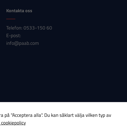
Kontakta oss
Telefon: 0533-150 60
E-post:
info@paab.com
a på "Acceptera alla". Du kan såklart välja vilken typ av
 cookiepolicy