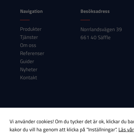
Navigation
Besöksadress
Produkter
Norrlandsvägen 39
Tjänster
661 40 Säffle
Om oss
Referenser
Guider
Nyheter
Kontakt
Om cookies
Integritetspolicy
Vi använder cookies! Om du tycker det är ok, klickar du bar
kakor du vill ha genom att klicka på "Inställningar".
Läs vår