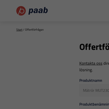
Start
/
Offertförfrågan
Offertf
Kontakta oss
dir
lösning.
Offertförfrågan
Produktnamn
Produktbenämni