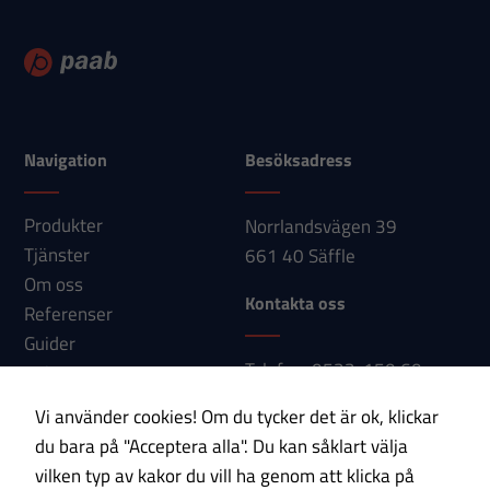
Navigation
Besöksadress
Produkter
Norrlandsvägen 39
Tjänster
661 40 Säffle
Om oss
Kontakta oss
Referenser
Guider
Telefon: 0533-150 60
Nyheter
E-post:
Kontakt
Vi använder cookies! Om du tycker det är ok, klickar
Nödvändiga
info@paab.com
du bara på "Acceptera alla". Du kan såklart välja
Dessa
vilken typ av kakor du vill ha genom att klicka på
cookies går