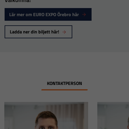
bort. De
behövs för
Lär mer om EURO EXPO Örebro här
att hemsidan
över huvud
Ladda ner din biljett här!
taget ska
fungera.
Statistik
För att vi ska
kunna
KONTAKTPERSON
förbättra
hemsidans
funktionalitet
och
uppbyggnad,
baserat på