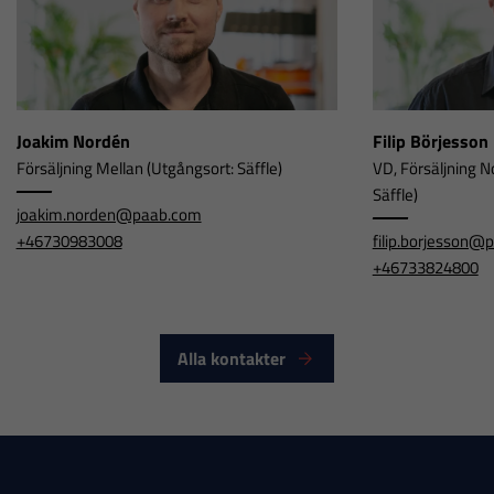
hur
hemsidan
används.
Joakim Nordén
Filip Börjesson
Upplevelse
Försäljning Mellan (Utgångsort: Säffle)
VD, Försäljning N
För att vår
Säffle)
hemsida ska
joakim.norden@paab.com
prestera så
+46730983008
filip.borjesson@
+46733824800
bra som
möjligt under
ditt besök.
Om du nekar
Alla kontakter
dessa
cookies
kommer viss
funktionalitet