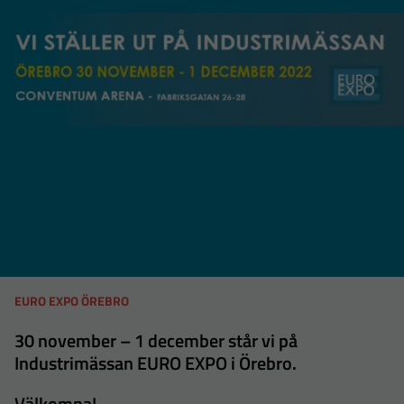
EURO EXPO ÖREBRO
Nödvändiga
30 november – 1 december står vi på
Dessa
Industrimässan EURO EXPO i Örebro.
cookies går
inte att välja
Välkomna!