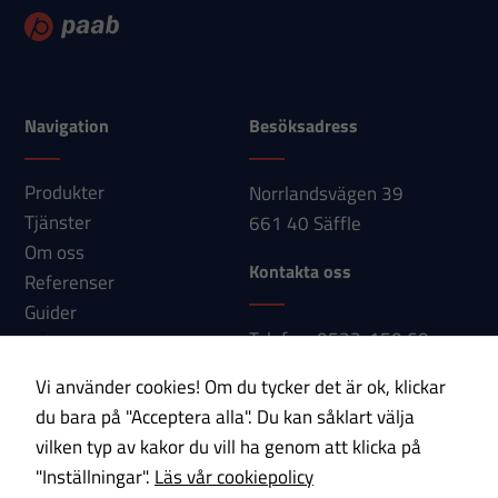
att försvinna
från
hemsidan.
Navigation
Besöksadress
Marknadsföring
Genom att dela
Produkter
Norrlandsvägen 39
med dig av dina
Tjänster
661 40 Säffle
intressen och ditt
Om oss
beteende när du
Kontakta oss
Referenser
surfar ökar du
Guider
chansen att få se
Telefon: 0533-150 60
Nyheter
personligt
E-post:
Kontakt
anpassat innehåll
Vi använder cookies! Om du tycker det är ok, klickar
info@paab.com
och erbjudanden.
du bara på "Acceptera alla". Du kan såklart välja
vilken typ av kakor du vill ha genom att klicka på
Prenumerera på vårt nyhetsbrev!
"Inställningar".
Läs vår cookiepolicy