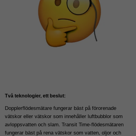
kommer
viss
funktionalitet
att försvinna
från
hemsidan.
Marknadsföring
Genom att dela
med dig av dina
intressen och ditt
beteende när du
surfar ökar du
chansen att få se
Två teknologier, ett beslut:
personligt
anpassat innehåll
Dopplerflödesmätare fungerar bäst på förorenade
och erbjudanden.
vätskor eller vätskor som innehåller luftbubblor som
avloppsvatten och slam. Transit Time-flödesmätaren
fungerar bäst på rena vätskor som vatten, oljor och