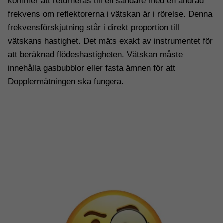
kommer att returneras till en sändare med en ändrad
ska kunna
frekvens om reflektorerna i vätskan är i rörelse. Denna
förbättra
hemsidans
frekvensförskjutning står i direkt proportion till
funktionalitet
vätskans hastighet. Det mäts exakt av instrumentet för
och
att beräknad flödeshastigheten. Vätskan måste
uppbyggnad,
baserat på
innehålla gasbubblor eller fasta ämnen för att
hur
Dopplermätningen ska fungera.
hemsidan
används.
Upplevelse
För att vår
hemsida
ska prestera
så bra som
möjligt under
ditt besök.
Om du
nekar dessa
cookies