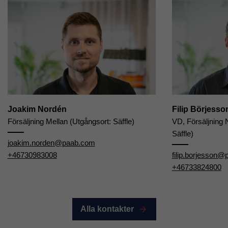
Joakim Nordén
Filip Börjesso
Försäljning Mellan (Utgångsort: Säffle)
VD, Försäljning 
Säffle)
joakim.norden@paab.com
+46730983008
filip.borjesson
+46733824800
Alla kontakter