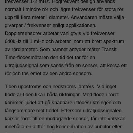
frekvenser 1-2 mHz. Högfrekvent design används
normalt i mindre rör och lägre frekvenser för stora rör
upp till flera meter i diameter. Användaren måste välja
givarpar / frekvenser enligt applikationen.
Dopplersensorer arbetar vanligtvis vid frekvenser
640kHz till 1 mHz och arbetar inom ett brett spektrum
av rördiameter. Som namnet antyder mäter Transit
Time-flödesmätaren den tid det tar för en
ultraljudssignal som sänds från en sensor, att korsa ett
rör och tas emot av den andra sensorn.
Tiden uppströms och nedströms jämförs. Vid inget
flöde är tiden lika i båda riktningar. Med flöde i röret
kommer ljudet att gå snabbare i flödesriktningen och
långsammare mot flödet. Eftersom ultraljudssignalen
korsar röret till en mottagande sensor, får inte vätskan
innehålla en alltför hög koncentration av bubblor eller