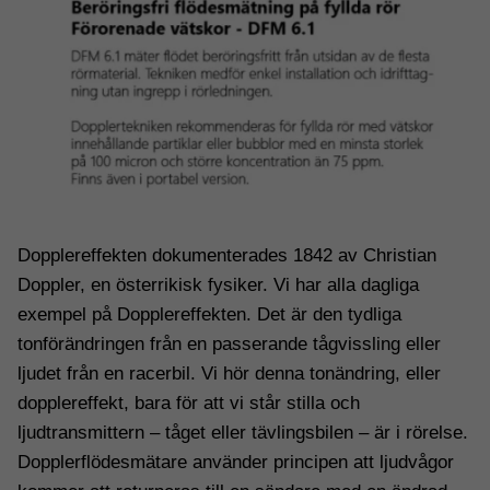
Nödvändiga
Dessa
cookies går
inte att välja
Dopplereffekten dokumenterades 1842 av Christian
bort. De
Doppler, en österrikisk fysiker. Vi har alla dagliga
behövs för
exempel på Dopplereffekten. Det är den tydliga
att hemsidan
över huvud
tonförändringen från en passerande tågvissling eller
taget ska
ljudet från en racerbil. Vi hör denna tonändring, eller
fungera.
dopplereffekt, bara för att vi står stilla och
ljudtransmittern – tåget eller tävlingsbilen – är i rörelse.
Statistik
Dopplerflödesmätare använder principen att ljudvågor
För att vi